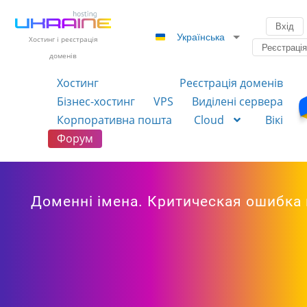
Вхід
Українська
Хостинг і реєстрація
Реєстраці
доменів
Хостинг
Реєстрація доменів
Бізнес-хостинг
VPS
Виділені сервера
Корпоративна пошта
Cloud
Вікі
Форум
Доменні імена. Критическая ошибка