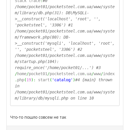
Stack trace
:
#0
/home/pocket01/pocketsteel.com.ua/www/syste
m/library/db.php(31): DB\MySQLi-
>__construct('localhost', 'root', '',
'pocketsteel', '3306') #1
/home/pocket01/pocketsteel.com.ua/www/syste
m/framework.php(80): DB-
>__construct('mysqli', 'localhost', 'root',
'', 'pocketsteel', '3306') #2
/home/pocket01/pocketsteel.com.ua/www/syste
m/startup.php(104):
require_once('/home/pocket01/...') #3
/
home
/
pocket01
/
pocketsteel
.
com
.
ua
/
www
/
index
.
php
(
19
)
:
start
(
'catalog'
)
#4 {main} thrown
in
/home/pocket01/pocketsteel.com.ua/www/syste
m/library/db/mysqli.php on line 10
Что-то пошло совсем не так