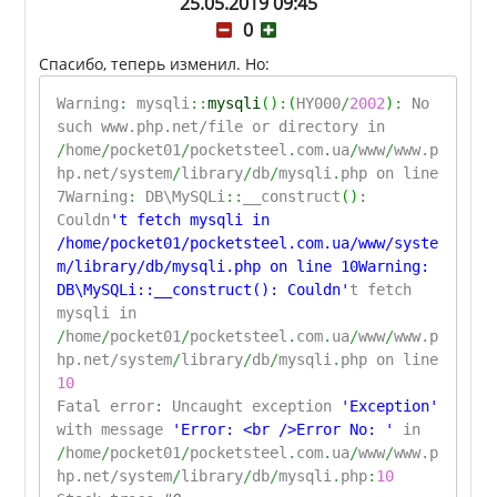
25.05.2019 09:45
0
Спасибо, теперь изменил. Но:
Warning
:
mysqli
::
mysqli
(
)
:
(
HY000
/
2002
)
:
No
such www.php.net/file or directory in
/
home
/
pocket01
/
pocketsteel
.
com
.
ua
/
www
/
www.p
hp.net/system
/
library
/
db
/
mysqli
.
php on line
7Warning
:
DB\MySQLi
::
__construct
(
)
:
Couldn
't fetch mysqli in
/home/pocket01/pocketsteel.com.ua/www/syste
m/library/db/mysqli.php on line 10Warning:
DB\MySQLi::__construct(): Couldn'
t fetch
mysqli in
/
home
/
pocket01
/
pocketsteel
.
com
.
ua
/
www
/
www.p
hp.net/system
/
library
/
db
/
mysqli
.
php on line
10
Fatal error
:
Uncaught exception
'Exception'
with message
'Error: <br />Error No: '
in
/
home
/
pocket01
/
pocketsteel
.
com
.
ua
/
www
/
www.p
hp.net/system
/
library
/
db
/
mysqli
.
php
:
10