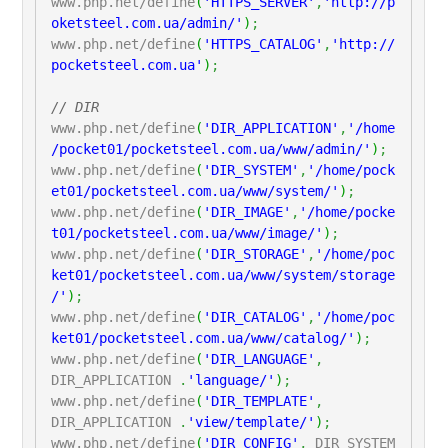
www.php.net/define
(
'HTTPS_SERVER'
,
'http://p
oketsteel.com.ua/admin/'
)
;
www.php.net/define
(
'HTTPS_CATALOG'
,
'http://
pocketsteel.com.ua'
)
;
// DIR
www.php.net/define
(
'DIR_APPLICATION'
,
'/home
/pocket01/pocketsteel.com.ua/www/admin/'
)
;
www.php.net/define
(
'DIR_SYSTEM'
,
'/home/pock
et01/pocketsteel.com.ua/www/system/'
)
;
www.php.net/define
(
'DIR_IMAGE'
,
'/home/pocke
t01/pocketsteel.com.ua/www/image/'
)
;
www.php.net/define
(
'DIR_STORAGE'
,
'/home/poc
ket01/pocketsteel.com.ua/www/system/storage
/'
)
;
www.php.net/define
(
'DIR_CATALOG'
,
'/home/poc
ket01/pocketsteel.com.ua/www/catalog/'
)
;
www.php.net/define
(
'DIR_LANGUAGE'
,
DIR_APPLICATION
.
'language/'
)
;
www.php.net/define
(
'DIR_TEMPLATE'
,
DIR_APPLICATION
.
'view/template/'
)
;
www.php.net/define
(
'DIR_CONFIG'
,
DIR_SYSTEM