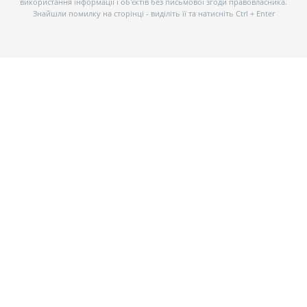
використання інформації і об’єктів без письмової згоди правовласника.
Знайшли помилку на сторінці - виділіть її та натисніть Ctrl + Enter