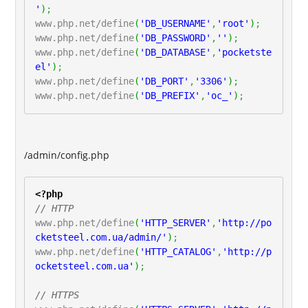
'
)
;
www.php.net/define
(
'DB_USERNAME'
,
'root'
)
;
www.php.net/define
(
'DB_PASSWORD'
,
''
)
;
www.php.net/define
(
'DB_DATABASE'
,
'pocketste
el'
)
;
www.php.net/define
(
'DB_PORT'
,
'3306'
)
;
www.php.net/define
(
'DB_PREFIX'
,
'oc_'
)
;
/admin/config.php
<?php
// HTTP
www.php.net/define
(
'HTTP_SERVER'
,
'http://po
cketsteel.com.ua/admin/'
)
;
www.php.net/define
(
'HTTP_CATALOG'
,
'http://p
ocketsteel.com.ua'
)
;
// HTTPS