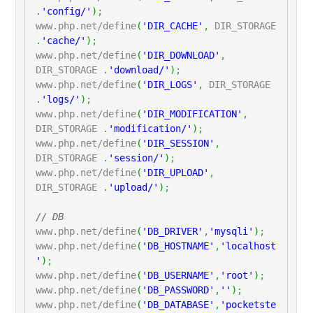
.
'config/'
)
;
www.php.net/define
(
'DIR_CACHE'
,
DIR_STORAGE
.
'cache/'
)
;
www.php.net/define
(
'DIR_DOWNLOAD'
,
DIR_STORAGE
.
'download/'
)
;
www.php.net/define
(
'DIR_LOGS'
,
DIR_STORAGE
.
'logs/'
)
;
www.php.net/define
(
'DIR_MODIFICATION'
,
DIR_STORAGE
.
'modification/'
)
;
www.php.net/define
(
'DIR_SESSION'
,
DIR_STORAGE
.
'session/'
)
;
www.php.net/define
(
'DIR_UPLOAD'
,
DIR_STORAGE
.
'upload/'
)
;
// DB
www.php.net/define
(
'DB_DRIVER'
,
'mysqli'
)
;
www.php.net/define
(
'DB_HOSTNAME'
,
'localhost
'
)
;
www.php.net/define
(
'DB_USERNAME'
,
'root'
)
;
www.php.net/define
(
'DB_PASSWORD'
,
''
)
;
www.php.net/define
(
'DB_DATABASE'
,
'pocketste