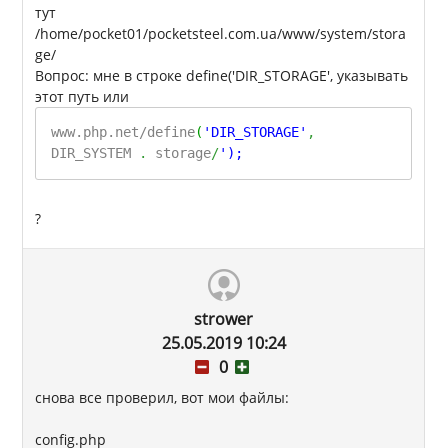
тут
/home/pocket01/pocketsteel.com.ua/www/system/stora
ge/
Вопрос: мне в строке define('DIR_STORAGE', указывать
этот путь или
www.php.net/define
(
'DIR_STORAGE'
,
DIR_SYSTEM
.
storage
/
');
?
strower
25.05.2019 10:24
0
снова все проверил, вот мои файлы:
config.php