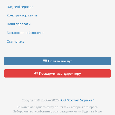
Виділені сервера
Конструктор сайтів
Наші переваги
Безкоштовний хостинг
Статистика
Оплата послуг
Поскаржитись директору
Copyright © 2006—2026
ТОВ "Хостінг Україна"
Всі матеріали даного сайту є об’єктами авторського права.
Забороняється копіювання, розповсюдження чи будь-яке інше