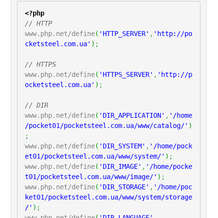
<?php
// HTTP
www.php.net/define
(
'HTTP_SERVER'
,
'http://po
cketsteel.com.ua'
)
;
// HTTPS
www.php.net/define
(
'HTTPS_SERVER'
,
'http://p
ocketsteel.com.ua'
)
;
// DIR
www.php.net/define
(
'DIR_APPLICATION'
,
'/home
/pocket01/pocketsteel.com.ua/www/catalog/'
)
;
www.php.net/define
(
'DIR_SYSTEM'
,
'/home/pock
et01/pocketsteel.com.ua/www/system/'
)
;
www.php.net/define
(
'DIR_IMAGE'
,
'/home/pocke
t01/pocketsteel.com.ua/www/image/'
)
;
www.php.net/define
(
'DIR_STORAGE'
,
'/home/poc
ket01/pocketsteel.com.ua/www/system/storage
/'
)
;
www.php.net/define
(
'DIR_LANGUAGE'
,