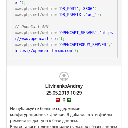
el'
)
;
www.php.net/define
(
'DB_PORT'
,
'3306'
)
;
www.php.net/define
(
'DB_PREFIX'
,
'oc_'
)
;
// OpenCart API
www.php.net/define
(
'OPENCART_SERVER'
,
'https
://www.opencart.com'
)
;
www.php.net/define
(
'OPENCARTFORUM_SERVER'
,
'
https://opencartforum.com'
)
;
LitvinenkoAndrey
25.05.2019 10:29
0
Не публикуйте больше содержимое
конфигурационных файлов. Я добавил в эти файлы
реквизиты доступа к базе данных.
Вам осталось только выполнить экспорт базы данных