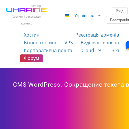
Вхід
Українська
Хостинг і реєстрація
Реєстраці
доменів
Хостинг
Реєстрація доменів
Бізнес-хостинг
VPS
Виділені сервера
Корпоративна пошта
Cloud
Вікі
Форум
CMS WordPress. Сокращение текста в