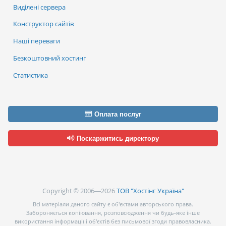
Виділені сервера
Конструктор сайтів
Наші переваги
Безкоштовний хостинг
Статистика
Оплата послуг
Поскаржитись директору
Copyright © 2006—2026
ТОВ "Хостінг Україна"
Всі матеріали даного сайту є об’єктами авторського права.
Забороняється копіювання, розповсюдження чи будь-яке інше
використання інформації і об’єктів без письмової згоди правовласника.