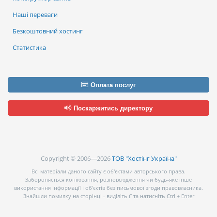
Наші переваги
Безкоштовний хостинг
Статистика
Оплата послуг
Поскаржитись директору
Copyright © 2006—2026
ТОВ "Хостінг Україна"
Всі матеріали даного сайту є об’єктами авторського права.
Забороняється копіювання, розповсюдження чи будь-яке інше
використання інформації і об’єктів без письмової згоди правовласника.
Знайшли помилку на сторінці - виділіть її та натисніть Ctrl + Enter