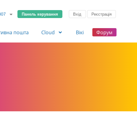
Панель керування
Вхід
Реєстрація
307
тивна пошта
Cloud
Вікі
Форум