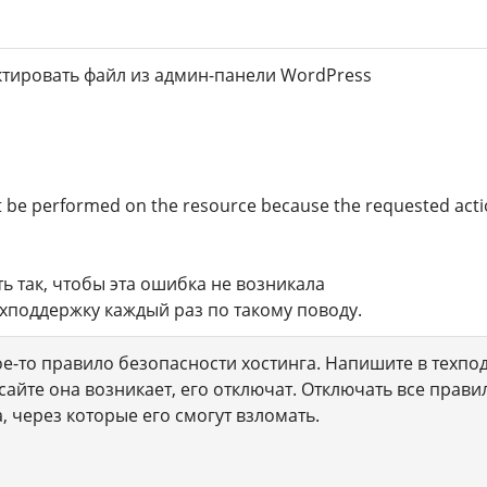
ктировать файл из админ-панели WordPress
 be performed on the resource because the requested acti
ь так, чтобы эта ошибка не возникала
ехподдержку каждый раз по такому поводу.
ое-то правило безопасности хостинга. Напишите в техп
сайте она возникает, его отключат. Отключать все правил
, через которые его смогут взломать.