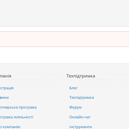
панія
Техпідтримка
єстрація
Блог
вини
Техпідтримка
ртнерська програма
Форум
ограма лояльності
Онлайн-чат
о компанію
Інструменти