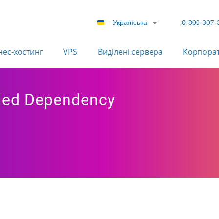
Українська
0-800-307-
нес-хостинг
VPS
Виділені сервера
Корпора
led Dependency