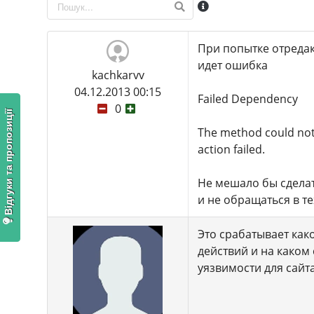
При попытке отреда
идет ошибка
kachkarvv
04.12.2013 00:15
Failed Dependency
0
Відгуки та пропозиції
The method could not
action failed.
Не мешало бы сделат
и не обращаться в т
Это срабатывает как
действий и на каком 
уязвимости для сайта