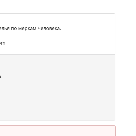
елья по меркам человека.
om
.