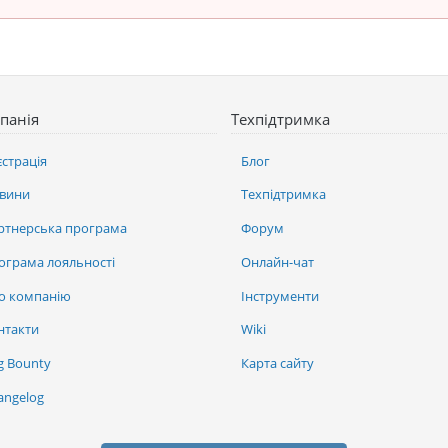
панія
Техпідтримка
єстрація
Блог
вини
Техпідтримка
ртнерська програма
Форум
ограма лояльності
Онлайн-чат
о компанію
Інструменти
нтакти
Wiki
g Bounty
Карта сайту
angelog