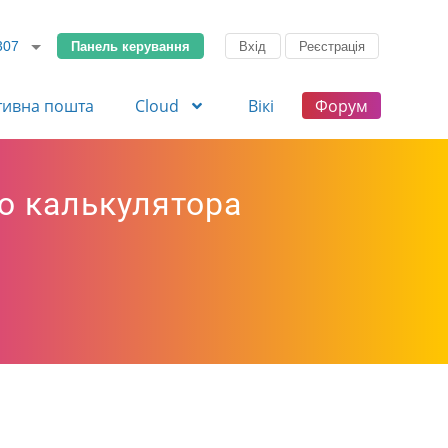
Панель керування
Вхід
Реєстрація
307
тивна пошта
Cloud
Вікі
Форум
ю калькулятора