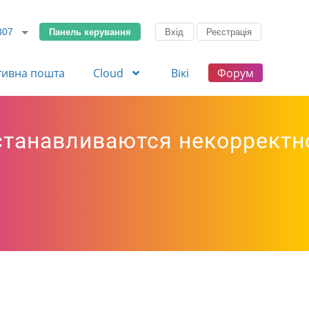
Панель керування
Вхід
Реєстрація
307
тивна пошта
Cloud
Вікі
Форум
сстанавливаются некорректн