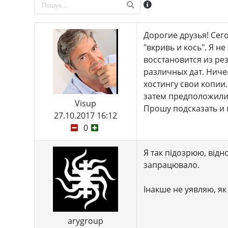
Дорогие друзья! Сег
"вкривь и кось". Я н
восстановится из резе
различных дат. Ниче
хостингу свои копии
затем предположили ч
Visup
Прошу подсказать и п
27.10.2017 16:12
0
Я так підозрюю, від
запрацювало.
Інакше не уявляю, як
arygroup