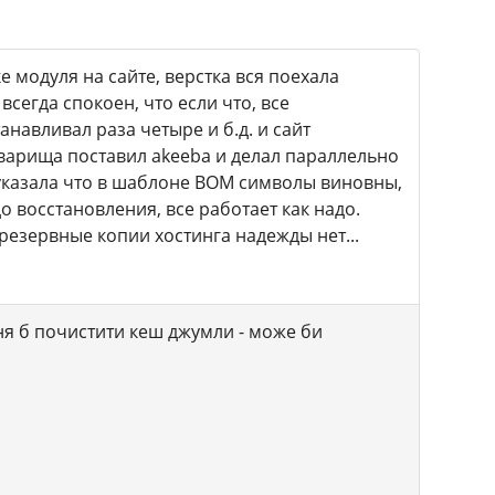
 модуля на сайте, верстка вся поехала
всегда спокоен, что если что, все
танавливал раза четыре и б.д. и сайт
оварища поставил akeeba и делал параллельно
 указала что в шаблоне BOM символы виновны,
о восстановления, все работает как надо.
 резервные копии хостинга надежды нет...
ння б почистити кеш джумли - може би