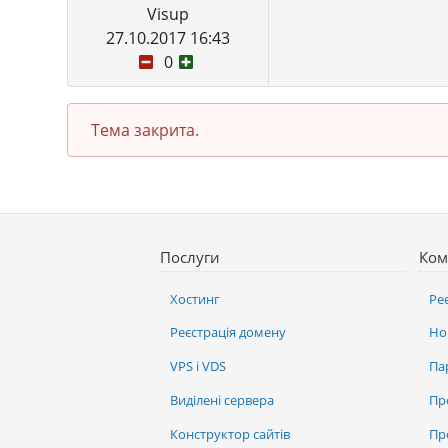
Visup
27.10.2017 16:43
0
Тема закрита.
Послуги
Ком
Хостинг
Ре
Реєстрація домену
Но
VPS і VDS
Па
Виділені сервера
Пр
Конструктор сайтів
Пр