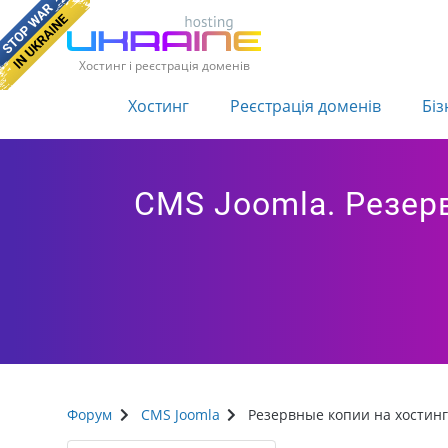
Хостинг і реєстрація доменів
Хостинг
Реєстрація доменів
Біз
CMS Joomla. Резер
Форум
CMS Joomla
Резервные копии на хостин