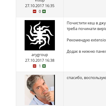
Visup
27.10.2017 16:35
0
Почистити кеш в джум
треба починати вирі
Рекомендую extension
Додає в нижню панел
arygroup
27.10.2017 16:38
1
спасибо, воспользу