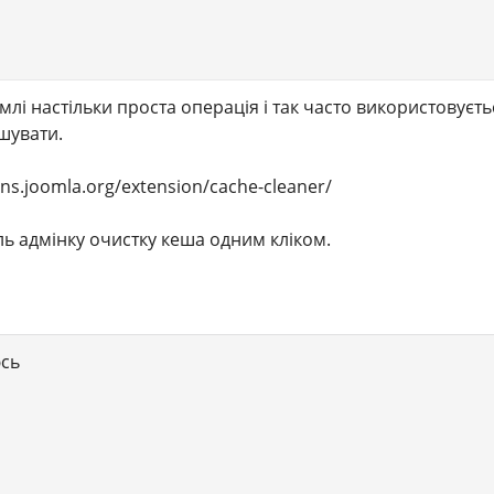
лі настільки проста операція і так часто використовуєть
шувати.
s.joomla.org/extension/cache-cleaner/
ь адмінку очистку кеша одним кліком.
юсь