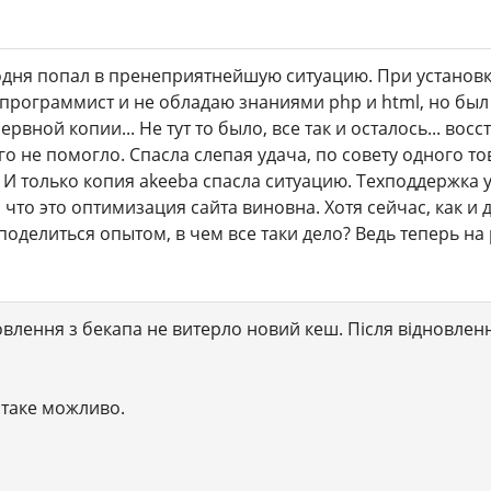
одня попал в пренеприятнейшую ситуацию. При установке
е программист и не обладаю знаниями php и html, но был 
рвной копии... Не тут то было, все так и осталось... восс
го не помогло. Спасла слепая удача, по совету одного т
. И только копия akeeba спасла ситуацию. Техподдержка
то это оптимизация сайта виновна. Хотя сейчас, как и д
оделиться опытом, в чем все таки дело? Ведь теперь на
новлення з бекапа не витерло новий кеш. Після відновле
 таке можливо.