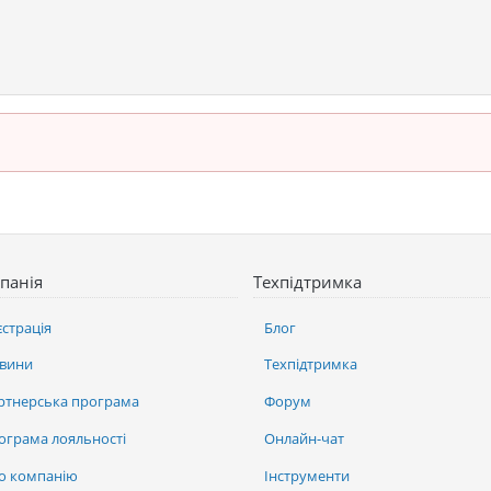
панія
Техпідтримка
єстрація
Блог
вини
Техпідтримка
ртнерська програма
Форум
ограма лояльності
Онлайн-чат
о компанію
Інструменти