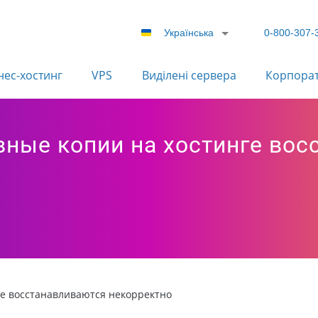
Українська
0-800-307-
нес-хостинг
VPS
Виділені сервера
Корпора
вные копии на хостинге во
ге восстанавливаются некорректно