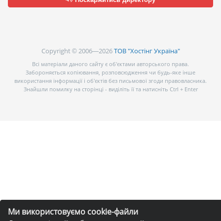
Copyright © 2006—2026
ТОВ "Хостінг Україна"
Всі матеріали даного сайту є об’єктами авторського права.
Забороняється копіювання, розповсюдження чи будь-яке інше
використання інформації і об’єктів без письмової згоди правовласника.
Знайшли помилку на сторінці - виділіть її та натисніть Ctrl + Enter
Ми використовуємо cookie-файли