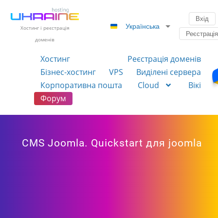
Вхід
Українська
Хостинг і реєстрація
Реєстраці
доменів
Хостинг
Реєстрація доменів
Бізнес-хостинг
VPS
Виділені сервера
Корпоративна пошта
Cloud
Вікі
Форум
CMS Joomla. Quickstart для joomla