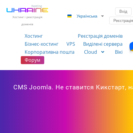
Вхід
Українська
Хостинг і реєстрація
Реєстраці
доменів
Хостинг
Реєстрація доменів
Бізнес-хостинг
VPS
Виділені сервера
Корпоративна пошта
Cloud
Вікі
Форум
CMS Joomla. Не ставится Кикстарт, 