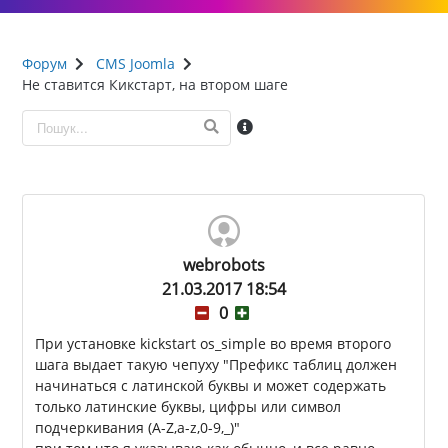
Форум
CMS Joomla
Не ставится Кикстарт, на втором шаге
webrobots
21.03.2017 18:54
0
При установке kickstart os_simple во время второго
шага выдает такую чепуху "Префикс таблиц должен
начинаться с латинской буквы и может содержать
только латинские буквы, цифры или символ
подчеркивания (A-Z,a-z,0-9,_)"