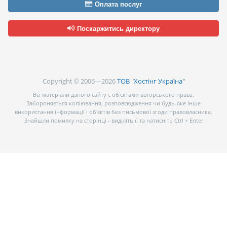
Оплата послуг
Поскаржитись директору
Copyright © 2006—2026
ТОВ "Хостінг Україна"
Всі матеріали даного сайту є об’єктами авторського права.
Забороняється копіювання, розповсюдження чи будь-яке інше
використання інформації і об’єктів без письмової згоди правовласника.
Знайшли помилку на сторінці - виділіть її та натисніть Ctrl + Enter