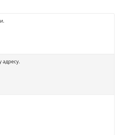
и.
 адресу.