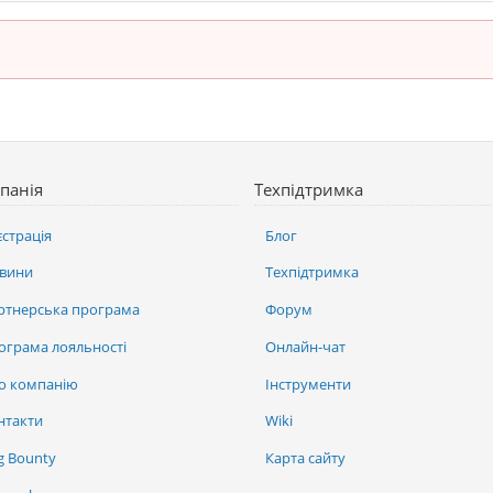
панія
Техпідтримка
єстрація
Блог
вини
Техпідтримка
ртнерська програма
Форум
ограма лояльності
Онлайн-чат
о компанію
Інструменти
нтакти
Wiki
g Bounty
Карта сайту