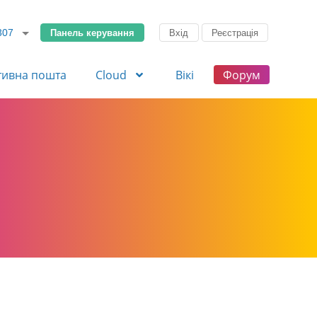
Панель керування
Вхід
Реєстрація
307
тивна пошта
Cloud
Вікі
Форум