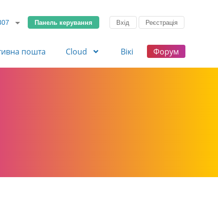
Панель керування
Вхід
Реєстрація
307
тивна пошта
Cloud
Вікі
Форум