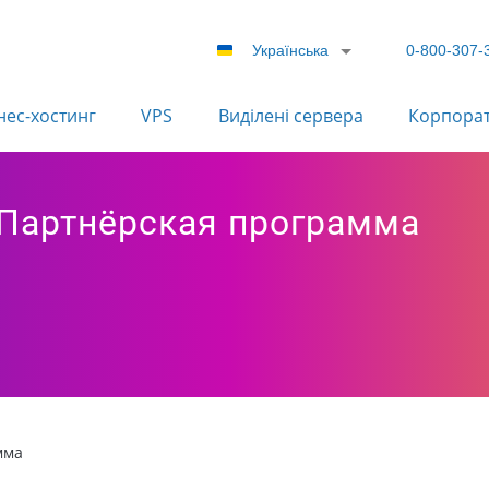
Українська
0-800-307-
нес-хостинг
VPS
Виділені сервера
Корпора
. Партнёрская программа
мма