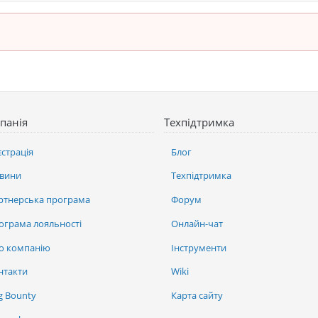
панія
Техпідтримка
єстрація
Блог
вини
Техпідтримка
ртнерська програма
Форум
ограма лояльності
Онлайн-чат
о компанію
Інструменти
нтакти
Wiki
g Bounty
Карта сайту