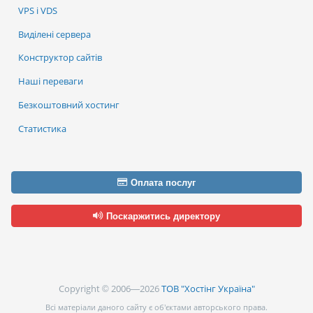
VPS і VDS
Виділені сервера
Конструктор сайтів
Наші переваги
Безкоштовний хостинг
Статистика
Оплата послуг
Поскаржитись директору
Copyright © 2006—2026
ТОВ "Хостінг Україна"
Всі матеріали даного сайту є об’єктами авторського права.