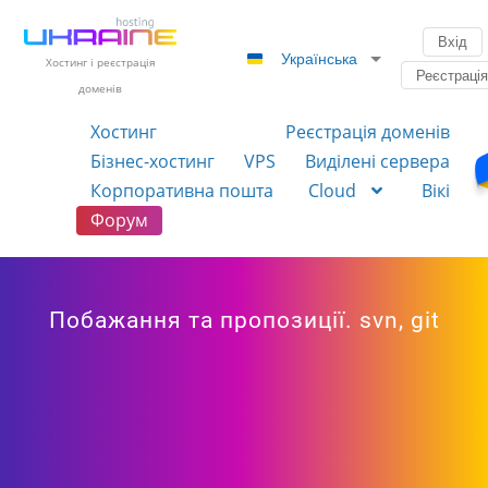
Вхід
Українська
Хостинг і реєстрація
Реєстраці
доменів
Хостинг
Реєстрація доменів
Бізнес-хостинг
VPS
Виділені сервера
Корпоративна пошта
Cloud
Вікі
Форум
Побажання та пропозиції. svn, git