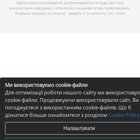
Забороняється копіювання, розповсюдження чи будь-яке інше
використання інформації і об’єктів без письмової згоди правовласника.
Знайшли помилку на сторінці - виділіть її та натисніть Ctrl + Enter
Ми використовуємо cookie-файли
Для оптимізації роботи нашого сайту ми використову
cookie-файли. Продовжуючи використовувати сайт, Ви
погоджуєтеся з використанням cookie-файлів. Що б
дізнатися більше ознайомтеся з розділом
Cookie Policy
Налаштувати