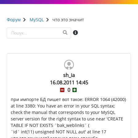
Форум
MySQL
что это значит
sh_ia
16.08.2011 14:45
0
при импорте БД пишет вот такое: ERROR 1064 (42000)
at line 3380: You have an error in your SQL syntax;
check the manual that corresponds to your MySQL
server version for the right syntax to use near 'CREATE
TABLE IF NOT EXISTS `bak_weblinks` (
`id` int(11) unsigned NOT NULL aut' at line 17