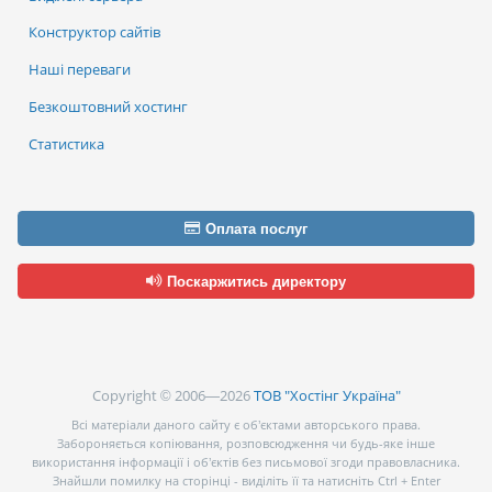
Конструктор сайтів
Наші переваги
Безкоштовний хостинг
Статистика
Оплата послуг
Поскаржитись директору
Copyright © 2006—2026
ТОВ "Хостінг Україна"
Всі матеріали даного сайту є об’єктами авторського права.
Забороняється копіювання, розповсюдження чи будь-яке інше
використання інформації і об’єктів без письмової згоди правовласника.
Знайшли помилку на сторінці - виділіть її та натисніть Ctrl + Enter