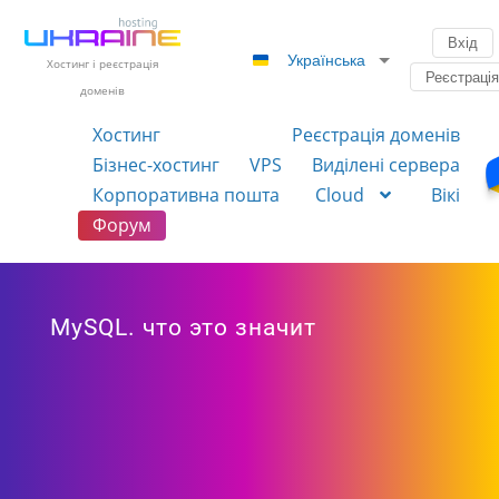
Вхід
Українська
Хостинг і реєстрація
Реєстраці
доменів
Хостинг
Реєстрація доменів
Бізнес-хостинг
VPS
Виділені сервера
Корпоративна пошта
Cloud
Вікі
Форум
MySQL. что это значит