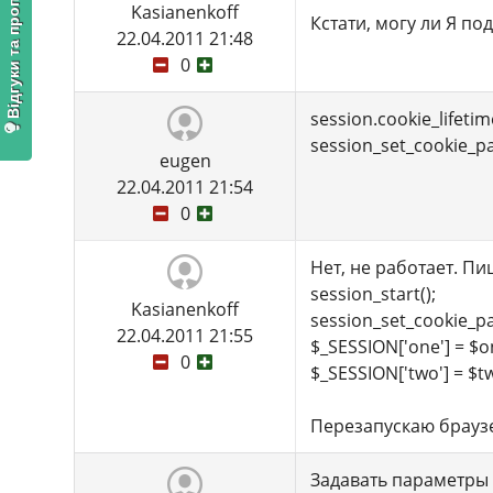
Відгуки та пропозиції
Kasianenkoff
Кстати, могу ли Я под
22.04.2011 21:48
0
session.cookie_lifet
session_set_cookie_p
eugen
22.04.2011 21:54
0
Нет, не работает. Пи
session_start();
Kasianenkoff
session_set_cookie_p
22.04.2011 21:55
$_SESSION['one'] = $o
0
$_SESSION['two'] = $t
Перезапускаю браузе
Задавать параметры 