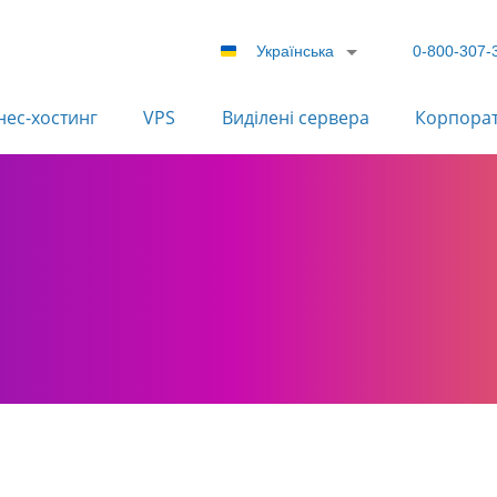
Українська
0-800-307-
нес-хостинг
VPS
Виділені сервера
Корпора