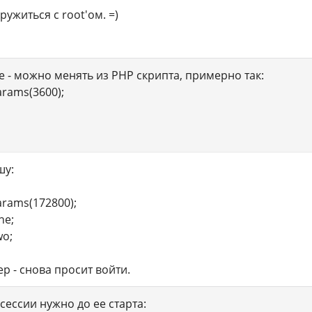
ружиться с root'ом. =)
ime - можно менять из PHP скрипта, примерно так:
arams(3600);
шу:
arams(172800);
ne;
wo;
р - снова просит войти.
сессии нужно до ее старта: