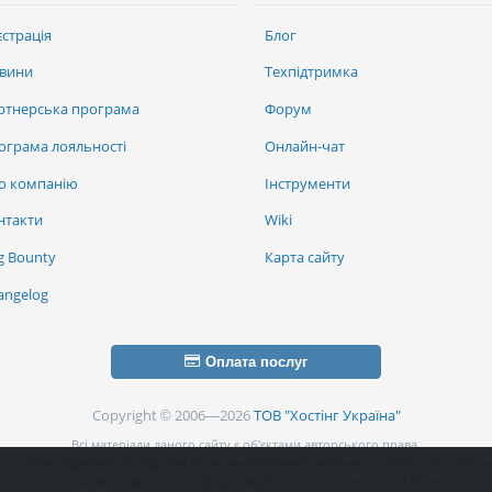
єстрація
Блог
вини
Техпідтримка
ртнерська програма
Форум
ограма лояльності
Онлайн-чат
о компанію
Інструменти
нтакти
Wiki
g Bounty
Карта сайту
angelog
Оплата послуг
Copyright © 2006—2026
ТОВ "Хостінг Україна"
Всі матеріали даного сайту є об’єктами авторського права.
, розповсюдження чи будь-яке інше використання інформації і об’єктів без письм
Знайшли помилку на сторінці - виділіть її та натисніть Ctrl + Enter