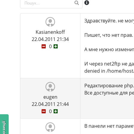
Здравствуйте. не мог
Kasianenkoff
Пишет, что нет прав.
22.04.2011 21:34
0
А мне нужно изменит
И через net2ftp не да
denied in /home/host/
Редактирование php.i
Все доступные для р
eugen
22.04.2011 21:44
0
В панели нет параметр