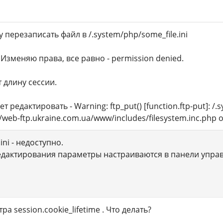
у перезаписать файл в /.system/php/some_file.ini
 Изменяю права, все равно - permission denied.
 длину сессии.
ет редактировать - Warning: ftp_put() [function.ftp-put]:
web-ftp.ukraine.com.ua/www/includes/filesystem.inc.php o
ni - недоступно.
едактирования параметры настраиваются в панели упра
а session.cookie_lifetime . Что делать?