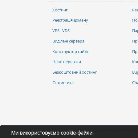
Хостинг
Ре
Реєстрація домену
Но
VPS і VDS
Па
Виділені сервера
Пр
Конструктор сайтів
Пр
Наші переваги
Ко
Безкоштовний хостинг
Bu
Статистика
Ch
Забороняється копіювання
Ми використовуємо cookie-файли