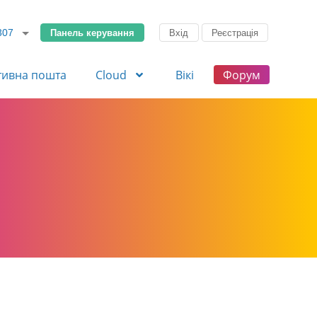
Панель керування
Вхід
Реєстрація
307
тивна пошта
Cloud
Вікі
Форум