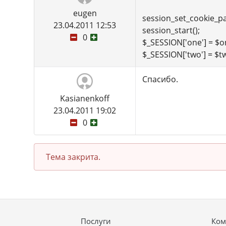
eugen
session_set_cookie_p
23.04.2011 12:53
session_start();
0
$_SESSION['one'] = $o
$_SESSION['two'] = $t
Спасибо.
Kasianenkoff
23.04.2011 19:02
0
Тема закрита.
Послуги
Ком