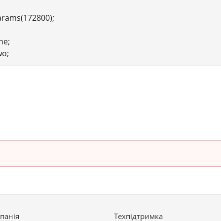
arams(172800);
ne;
wo;
панія
Техпідтримка