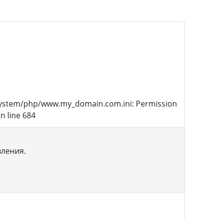
 /.system/php/www.my_domain.com.ini: Permission
n line 684
вления.