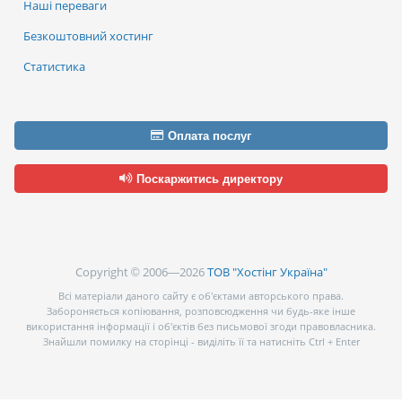
Наші переваги
Безкоштовний хостинг
Статистика
Оплата послуг
Поскаржитись директору
Copyright © 2006—2026
ТОВ "Хостінг Україна"
Всі матеріали даного сайту є об’єктами авторського права.
Забороняється копіювання, розповсюдження чи будь-яке інше
використання інформації і об’єктів без письмової згоди правовласника.
Знайшли помилку на сторінці - виділіть її та натисніть Ctrl + Enter