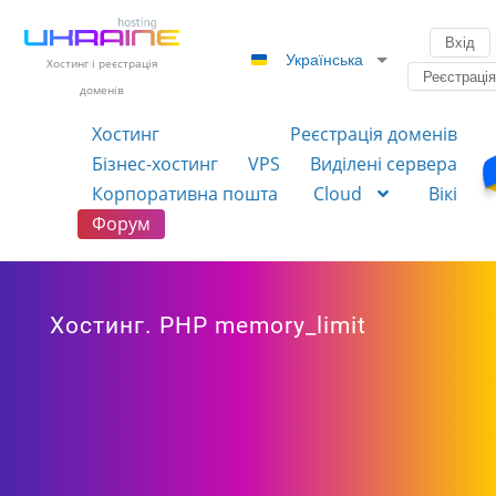
Вхід
Українська
Хостинг і реєстрація
Реєстраці
доменів
Хостинг
Реєстрація доменів
Бізнес-хостинг
VPS
Виділені сервера
Корпоративна пошта
Cloud
Вікі
Форум
Хостинг. PHP memory_limit