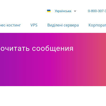
Українська
0-800-307-
нес-хостинг
VPS
Виділені сервера
Корпора
рочитать сообщения