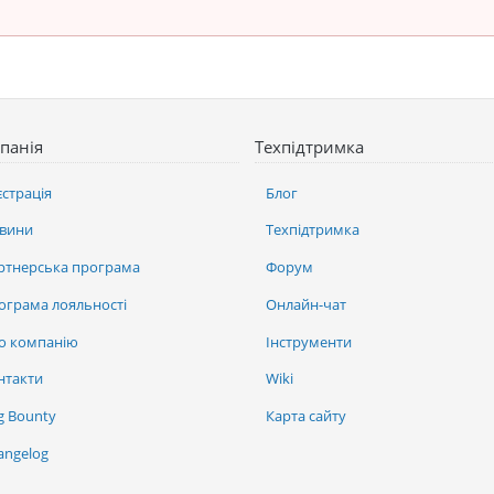
панія
Техпідтримка
єстрація
Блог
вини
Техпідтримка
ртнерська програма
Форум
ограма лояльності
Онлайн-чат
о компанію
Інструменти
нтакти
Wiki
g Bounty
Карта сайту
angelog