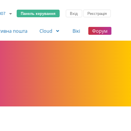
Панель керування
Вхід
Реєстрація
307
тивна пошта
Cloud
Вікі
Форум