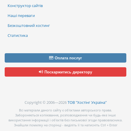
Конструктор сайтів
Наші переваги
Безкоштовний хостинг
Статистика
Оплата послуг
Поскаржитись директору
Copyright © 2006—2026
ТОВ "Хостінг Україна"
Всі матеріали даного сайту є об’єктами авторського права.
Забороняється копіювання, розповсюдження чи будь-яке інше
використання інформації і об’єктів без письмової згоди правовласника.
Знайшли помилку на сторінці - виділіть її та натисніть Ctrl + Enter