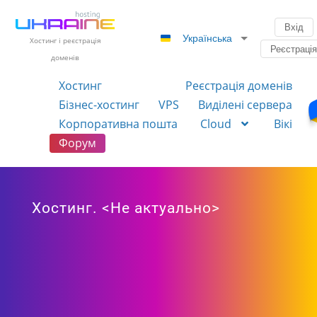
Вхід
Українська
Хостинг і реєстрація
Реєстраці
доменів
Хостинг
Реєстрація доменів
Бізнес-хостинг
VPS
Виділені сервера
Корпоративна пошта
Cloud
Вікі
Форум
Хостинг. <Не актуально>