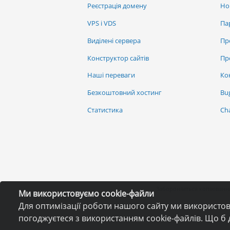
Реєстрація домену
Но
VPS і VDS
Па
Виділені сервера
Пр
Конструктор сайтів
Пр
Наші переваги
Ко
Безкоштовний хостинг
Bu
Статистика
Ch
Забороняється копіювання
Ми використовуємо cookie-файли
Для оптимізації роботи нашого сайту ми використо
погоджуєтеся з використанням cookie-файлів. Що б 