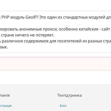
к PHP модуль GeoIP? Это один из стандартных модулей д
кировать анонимные прокси, особенно китайские - сайт 
 стране ничего не потеряет.
 различное содержимое для посетителей из разных стр
зык.
панія
Техпідтримка
єстрація
Блог