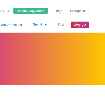
Панель керування
Вхід
Реєстрація
307
тивна пошта
Cloud
Вікі
Форум