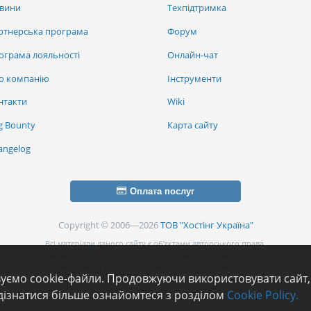
вини
Техпідтримка
ртнерська програма
Форум
ограма лояльності
Онлайн-чат
о компанію
Інструменти
нтакти
Wiki
g Bounty
Карта сайту
angelog
Оплата послуг
Copyright © 2006—2026
ТОВ "Хостінг Україна"
Всі матеріали даного сайту є об’єктами авторського права.
, розповсюдження чи будь-яке інше використання інформації і об’єктів без письм
Знайшли помилку на сторінці - виділіть її та натисніть Ctrl + Enter
вуємо cookie-файли. Продовжуючи використовувати сайт,
дізнатися більше ознайомтеся з розділом
Cookie Policy.