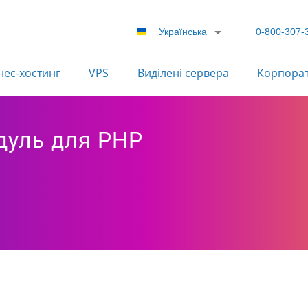
Українська
0-800-307-
нес-хостинг
VPS
Виділені сервера
Корпора
одуль для PHP