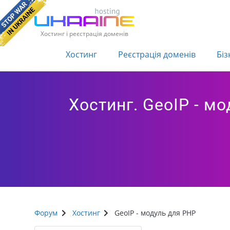
Хостинг і реєстрація доменів
Хостинг
Реєстрація доменів
Біз
Хостинг. GeoIP - м
Форум
Хостинг
GeoIP - модуль для PHP