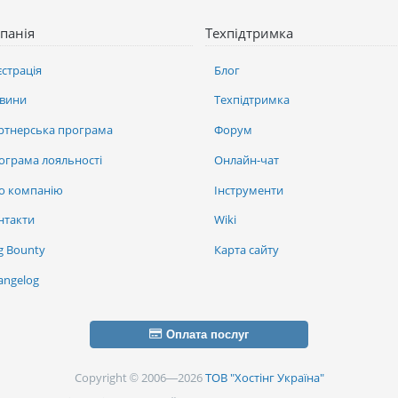
панія
Техпідтримка
єстрація
Блог
вини
Техпідтримка
ртнерська програма
Форум
ограма лояльності
Онлайн-чат
о компанію
Інструменти
нтакти
Wiki
g Bounty
Карта сайту
angelog
Оплата послуг
Copyright © 2006—2026
ТОВ "Хостінг Україна"