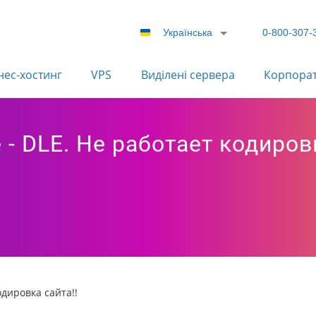
Українська
0-800-307-
нес-хостинг
VPS
Виділені сервера
Корпора
 - DLE. Не работает кодиров
одировка сайта!!