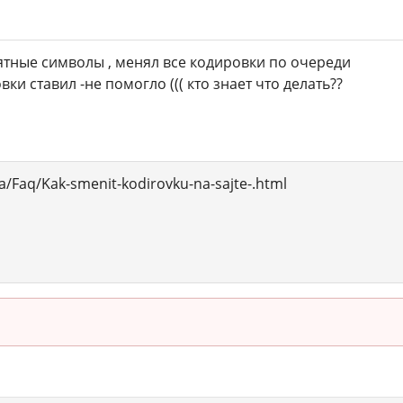
ятные символы , менял все кодировки по очереди
ки ставил -не помогло ((( кто знает что делать??
a/Faq/Kak-smenit-kodirovku-na-sajte-.html