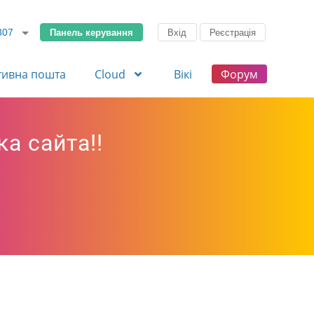
Панель керування
Вхід
Реєстрація
307
тивна пошта
Cloud
Вікі
Форум
ка сайта!!