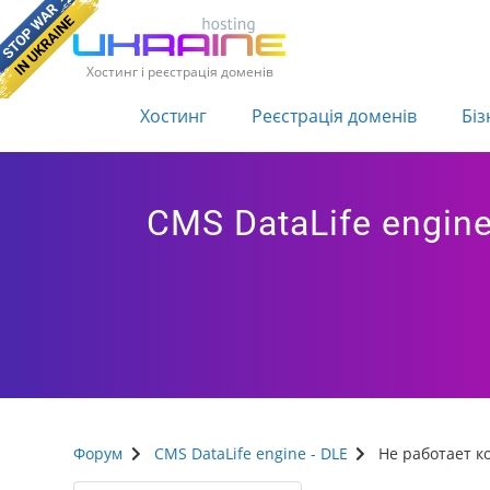
Хостинг і реєстрація доменів
Хостинг
Реєстрація доменів
Біз
CMS DataLife engine
Форум
CMS DataLife engine - DLE
Не работает к