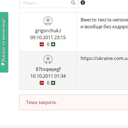
Вместо текста непон
Відгуки та пропозиції
и вообще без кодиров
grigorchuk.I
09.10.2011 23:15
0
https://ukraine.com.u
87toqwyegf
10.10.2011 01:34
0
Тема закрита.