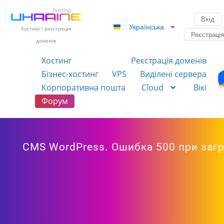
Вхід
Українська
Хостинг і реєстрація
Реєстраці
доменів
Хостинг
Реєстрація доменів
Бізнес-хостинг
VPS
Виділені сервера
Корпоративна пошта
Cloud
Вікі
Форум
CMS WordPress. Ошибка 500 при заг