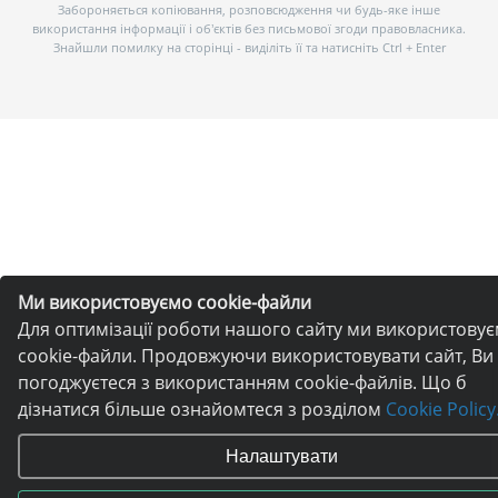
Забороняється копіювання, розповсюдження чи будь-яке інше
використання інформації і об’єктів без письмової згоди правовласника.
Знайшли помилку на сторінці - виділіть її та натисніть Ctrl + Enter
Ми використовуємо cookie-файли
Для оптимізації роботи нашого сайту ми використову
cookie-файли. Продовжуючи використовувати сайт, Ви
погоджуєтеся з використанням cookie-файлів. Що б
дізнатися більше ознайомтеся з розділом
Cookie Policy
Налаштувати