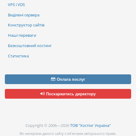
VPS і VDS
Виділені сервера
Конструктор сайтів
Наші переваги
Безкоштовний хостинг
Статистика
Оплата послуг
Поскаржитись директору
Copyright © 2006—2026
ТОВ "Хостінг Україна"
Всі матеріали даного сайту є об’єктами авторського права.