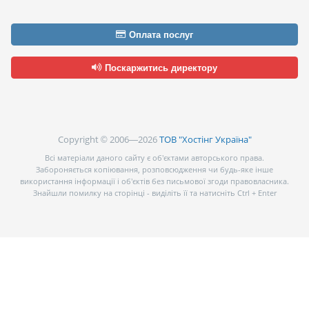
Оплата послуг
Поскаржитись директору
Copyright © 2006—2026
ТОВ "Хостінг Україна"
Всі матеріали даного сайту є об’єктами авторського права.
Забороняється копіювання, розповсюдження чи будь-яке інше
використання інформації і об’єктів без письмової згоди правовласника.
Знайшли помилку на сторінці - виділіть її та натисніть Ctrl + Enter