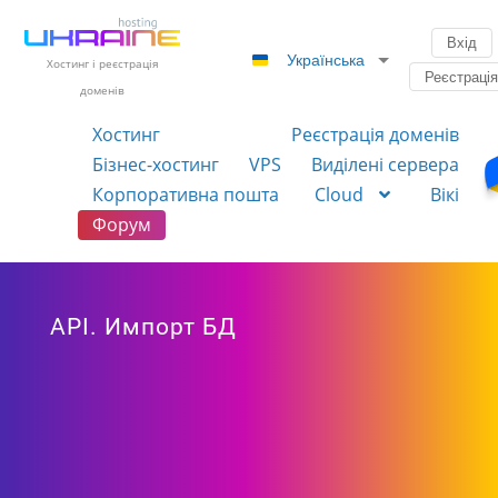
Вхід
Українська
Хостинг і реєстрація
Реєстраці
доменів
Хостинг
Реєстрація доменів
Бізнес-хостинг
VPS
Виділені сервера
Корпоративна пошта
Cloud
Вікі
Форум
API. Импорт БД