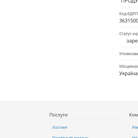
"ПРОДУ
Код ЄДР
363150
Статус ю
заре
Уповнова
Місцезна
Україна
Послуги
Ком
Хостинг
Ре
Реєстрація домену
Но