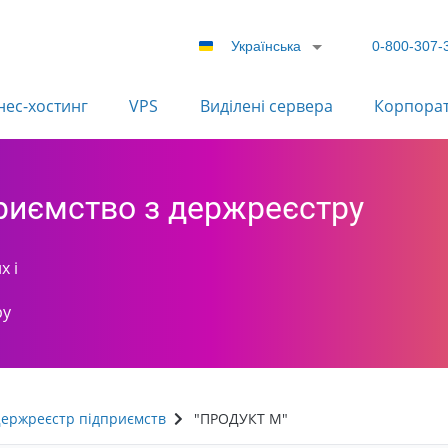
Українська
0-800-307-
нес-хостинг
VPS
Виділені сервера
Корпора
приємство з держреєстру
х і
ру
ержреєстр підприємств
"ПРОДУКТ М"