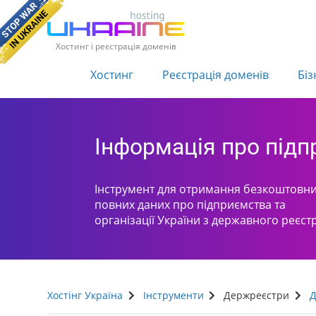
Хостинг і реєстрація доменів
Хостинг
Реєстрація доменів
Біз
Інформація про під
Інструмент для отримання безкоштовни
повних даних про підприємства та
організації України з державного реєст
Хостінг Україна
Інструменти
Держреєстри
Д