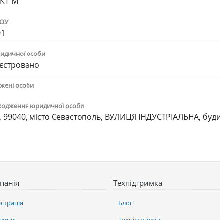
КТ М"
ПОУ
01
ридичної особи
єстровано
жені особи
ходження юридичної особи
, 99040, місто Севастополь, ВУЛИЦЯ ІНДУСТРІАЛЬНА, буд
панія
Техпідтримка
єстрація
Блог
вини
Техпідтримка