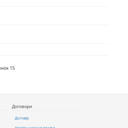
инок 15
Договори
Договір
Умови надання послуг