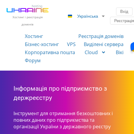
Вхід
Українська
Хостинг і реєстрація
Реєстраці
доменів
Хостинг
Реєстрація доменів
Бізнес-хостинг
VPS
Виділені сервера
Корпоративна пошта
Cloud
Вікі
Форум
Інформація про підприємство з
держреєстру
Інструмент для отримання безкоштовних і
повних даних про підприємства та
організації України з державного реєстру