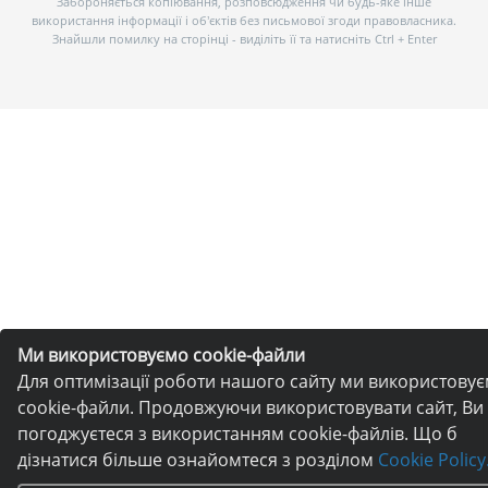
Забороняється копіювання, розповсюдження чи будь-яке інше
використання інформації і об’єктів без письмової згоди правовласника.
Знайшли помилку на сторінці - виділіть її та натисніть Ctrl + Enter
Ми використовуємо cookie-файли
Для оптимізації роботи нашого сайту ми використову
cookie-файли. Продовжуючи використовувати сайт, Ви
погоджуєтеся з використанням cookie-файлів. Що б
дізнатися більше ознайомтеся з розділом
Cookie Policy