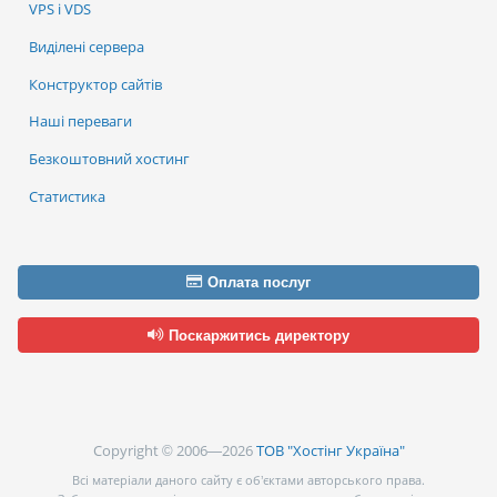
VPS і VDS
Виділені сервера
Конструктор сайтів
Наші переваги
Безкоштовний хостинг
Статистика
Оплата послуг
Поскаржитись директору
Copyright © 2006—2026
ТОВ "Хостінг Україна"
Всі матеріали даного сайту є об’єктами авторського права.