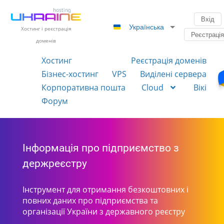
Вхід
Українська
Хостинг і реєстрація
Реєстраці
доменів
Хостинг
Реєстрація доменів
Бізнес-хостинг
VPS
Виділені сервера
Корпоративна пошта
Cloud
Вікі
Форум
Інформація про підприємство з
держреєстру
Інструмент для отримання безкоштовних і
повних даних про підприємства та
організації України з державного реєстру