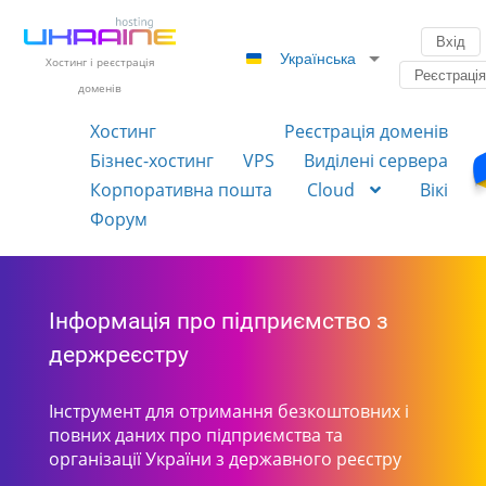
Вхід
Українська
Хостинг і реєстрація
Реєстраці
доменів
Хостинг
Реєстрація доменів
Бізнес-хостинг
VPS
Виділені сервера
Корпоративна пошта
Cloud
Вікі
Форум
Інформація про підприємство з
держреєстру
Інструмент для отримання безкоштовних і
повних даних про підприємства та
організації України з державного реєстру