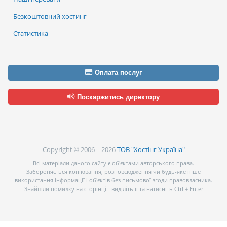
Безкоштовний хостинг
Статистика
Оплата послуг
Поскаржитись директору
Copyright © 2006—2026
ТОВ "Хостінг Україна"
Всі матеріали даного сайту є об’єктами авторського права.
Забороняється копіювання, розповсюдження чи будь-яке інше
використання інформації і об’єктів без письмової згоди правовласника.
Знайшли помилку на сторінці - виділіть її та натисніть Ctrl + Enter