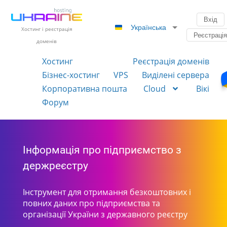
Вхід
Українська
Хостинг і реєстрація
Реєстраці
доменів
Хостинг
Реєстрація доменів
Бізнес-хостинг
VPS
Виділені сервера
Корпоративна пошта
Cloud
Вікі
Форум
Інформація про підприємство з
держреєстру
Інструмент для отримання безкоштовних і
повних даних про підприємства та
організації України з державного реєстру