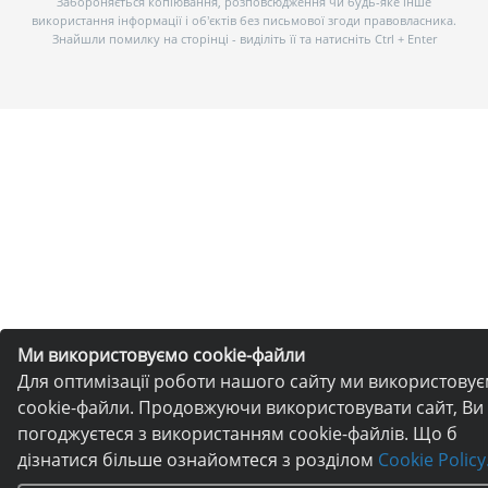
Забороняється копіювання, розповсюдження чи будь-яке інше
використання інформації і об’єктів без письмової згоди правовласника.
Знайшли помилку на сторінці - виділіть її та натисніть Ctrl + Enter
Ми використовуємо cookie-файли
Для оптимізації роботи нашого сайту ми використову
cookie-файли. Продовжуючи використовувати сайт, Ви
погоджуєтеся з використанням cookie-файлів. Що б
дізнатися більше ознайомтеся з розділом
Cookie Policy