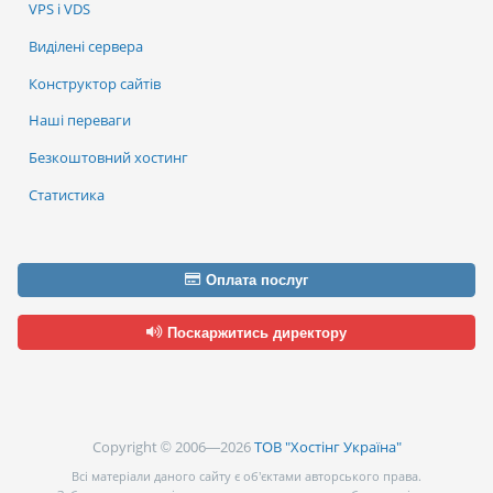
VPS і VDS
Виділені сервера
Конструктор сайтів
Наші переваги
Безкоштовний хостинг
Статистика
Оплата послуг
Поскаржитись директору
Copyright © 2006—2026
ТОВ "Хостінг Україна"
Всі матеріали даного сайту є об’єктами авторського права.