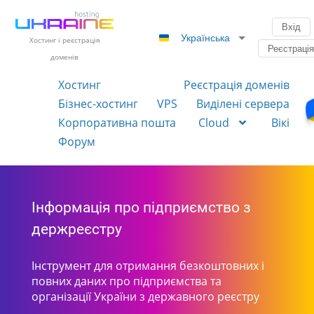
Вхід
Українська
Хостинг і реєстрація
Реєстраці
доменів
Хостинг
Реєстрація доменів
Бізнес-хостинг
VPS
Виділені сервера
Корпоративна пошта
Cloud
Вікі
Форум
Інформація про підприємство з
держреєстру
Інструмент для отримання безкоштовних і
повних даних про підприємства та
організації України з державного реєстру