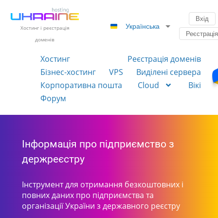
Вхід
Українська
Хостинг і реєстрація
Реєстраці
доменів
Хостинг
Реєстрація доменів
Бізнес-хостинг
VPS
Виділені сервера
Корпоративна пошта
Cloud
Вікі
Форум
Інформація про підприємство з
держреєстру
Інструмент для отримання безкоштовних і
повних даних про підприємства та
організації України з державного реєстру