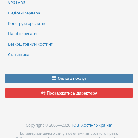
VPS і VDS
Виділені сервера
Конструктор сайтів
Наші переваги
Безкоштовний хостинг
Статистика
Оплата послуг
Поскаржитись директору
Copyright © 2006—2026
ТОВ "Хостінг Україна"
Всі матеріали даного сайту є об’єктами авторського права.