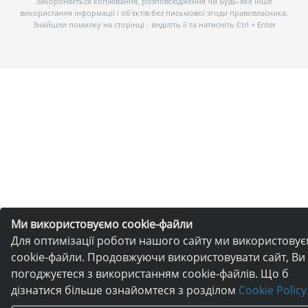
Забороняється копіювання, розповсюдження чи будь-яке інше
використання інформації і об’єктів без письмової згоди правовласника.
Знайшли помилку на сторінці - виділіть її та натисніть Ctrl + Enter
Ми використовуємо cookie-файли
Для оптимізації роботи нашого сайту ми використову
cookie-файли. Продовжуючи використовувати сайт, Ви
погоджуєтеся з використанням cookie-файлів. Що б
дізнатися більше ознайомтеся з розділом
Cookie Policy