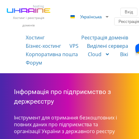
Вхід
Українська
Хостинг і реєстрація
Реєстраці
доменів
Хостинг
Реєстрація доменів
Бізнес-хостинг
VPS
Виділені сервера
Корпоративна пошта
Cloud
Вікі
Форум
Інформація про підприємство з
держреєстру
Інструмент для отримання безкоштовних і
повних даних про підприємства та
організації України з державного реєстру