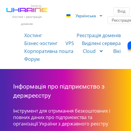
Вхід
Українська
Хостинг і реєстрація
Реєстраці
доменів
Хостинг
Реєстрація доменів
Бізнес-хостинг
VPS
Виділені сервера
Корпоративна пошта
Cloud
Вікі
Форум
Інформація про підприємство з
держреєстру
Інструмент для отримання безкоштовних і
повних даних про підприємства та
організації України з державного реєстру