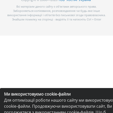
Всі матеріали даного сайту є об’єктами авторського права.
Забороняється копіювання, розповсюдження чи будь-яке інше
використання інформації і об’єктів без письмової згоди правовласника.
Знайшли помилку на сторінці - виділіть її та натисніть Ctrl + Enter
Ми використовуємо cookie-файли
Для оптимізації роботи нашого сайту ми використову
cookie-файли. Продовжуючи використовувати сайт, Ви
погоджуєтеся з використанням cookie-файлів. Що б