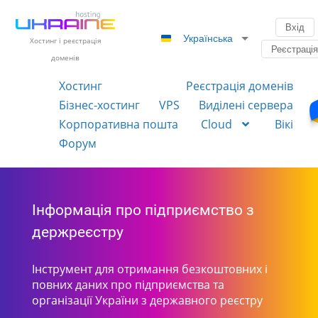
Вхід
Українська
Хостинг і реєстрація
Реєстраці
доменів
Хостинг
Реєстрація доменів
Бізнес-хостинг
VPS
Виділені сервера
Корпоративна пошта
Cloud
Вікі
Форум
Інформація про підприємство з
держреєстру
Інструмент для отримання безкоштовних і
повних даних про підприємства та
організації України з державного реєстру