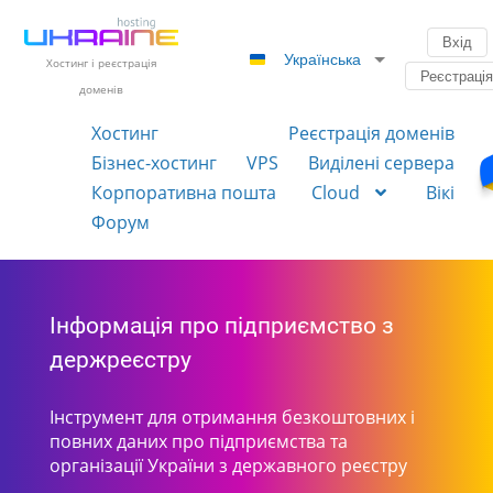
Вхід
Українська
Хостинг і реєстрація
Реєстраці
доменів
Хостинг
Реєстрація доменів
Бізнес-хостинг
VPS
Виділені сервера
Корпоративна пошта
Cloud
Вікі
Форум
Інформація про підприємство з
держреєстру
Інструмент для отримання безкоштовних і
повних даних про підприємства та
організації України з державного реєстру