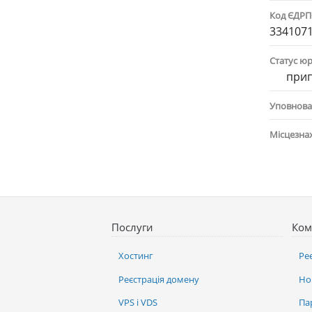
Код ЄДР
334107
Статус ю
при
Уповнова
Місцезна
Послуги
Ком
Хостинг
Ре
Реєстрація домену
Но
VPS і VDS
Па