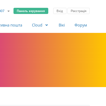
Панель керування
Вхід
Реєстрація
307
тивна пошта
Cloud
Вікі
Форум