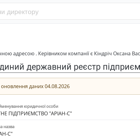
ною адресою . Керівником компанії є Кіндріч Оксана Вас
диний державний реєстр підприємс
 оновлення даних 04.08.2026
йменування юридичної особи
НЕ ПІДПРИЄМСТВО "АРІАН-С"
а назва
АН-С"