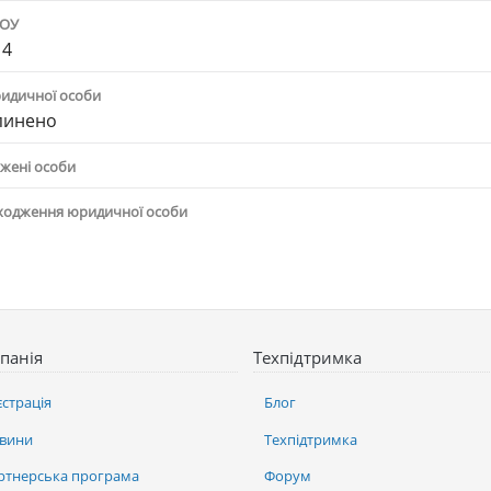
ПОУ
14
ридичної особи
пинено
жені особи
ходження юридичної особи
панія
Техпідтримка
єстрація
Блог
вини
Техпідтримка
ртнерська програма
Форум