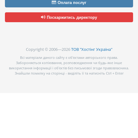
Оплата послуг
Поскаржитись директору
Copyright © 2006—2026
ТОВ "Хостінг Україна"
Всі матеріали даного сайту є об’єктами авторського права.
Забороняється копіювання, розповсюдження чи будь-яке інше
використання інформації і об’єктів без письмової згоди правовласника.
Знайшли помилку на сторінці - виділіть її та натисніть Ctrl + Enter