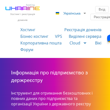
Вхід
Українська
Хостинг і реєстрація
Реєстраці
доменів
Хостинг
Реєстрація доменів
Бізнес-хостинг
VPS
Виділені сервера
Корпоративна пошта
Cloud
Вікі
Форум
Інформація про підприємство з
держреєстру
Інструмент для отримання безкоштовних і
повних даних про підприємства та
організації України з державного реєстру