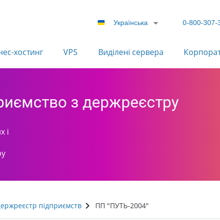
Українська
0-800-307-
нес-хостинг
VPS
Виділені сервера
Корпора
приємство з держреєстру
х і
ру
ержреєстр підприємств
ПП "ПУТЬ-2004"