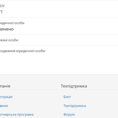
ПОУ
71
ридичної особи
пинено
жені особи
ходження юридичної особи
панія
Техпідтримка
єстрація
Блог
вини
Техпідтримка
ртнерська програма
Форум