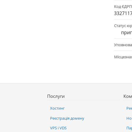
Код ЄДР
332711
Статус ю
при
Уповнова
Місцезна
Послуги
Ком
Хостинг
Ре
Реєстрація домену
Но
VPS і VDS
Па