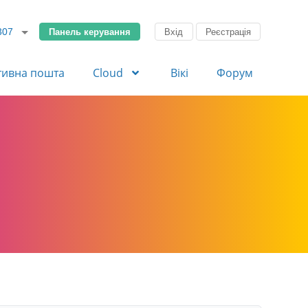
Панель керування
Вхід
Реєстрація
307
тивна пошта
Cloud
Вікі
Форум