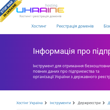
Хостинг і реєстрація доменів
Хостинг
Реєстрація доменів
Біз
Інформація про під
Інструмент для отримання безкоштовни
повних даних про підприємства та
організації України з державного реєст
Хостінг Україна
Інструменти
Держреєстри
Д