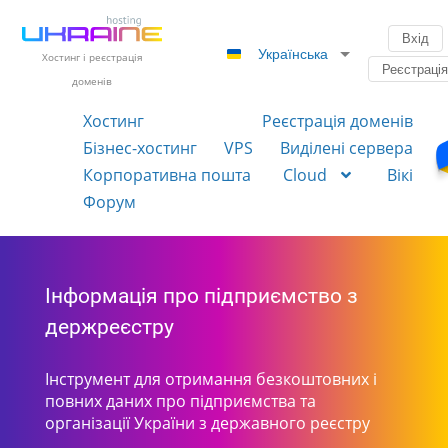
Вхід
Українська
Хостинг і реєстрація
Реєстраці
доменів
Хостинг
Реєстрація доменів
Бізнес-хостинг
VPS
Виділені сервера
Корпоративна пошта
Cloud
Вікі
Форум
Інформація про підприємство з
держреєстру
Інструмент для отримання безкоштовних і
повних даних про підприємства та
організації України з державного реєстру