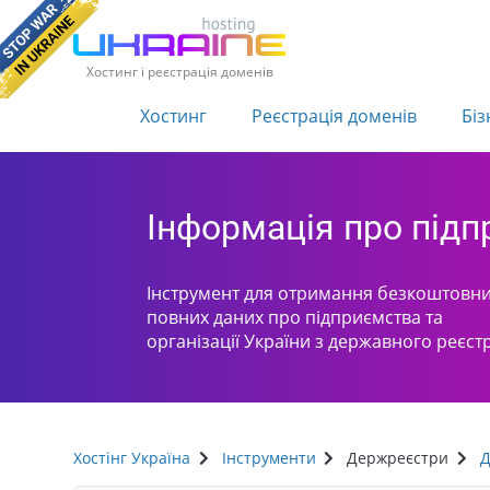
Хостинг і реєстрація доменів
Хостинг
Реєстрація доменів
Біз
Інформація про під
Інструмент для отримання безкоштовни
повних даних про підприємства та
організації України з державного реєст
Хостінг Україна
Інструменти
Держреєстри
Д