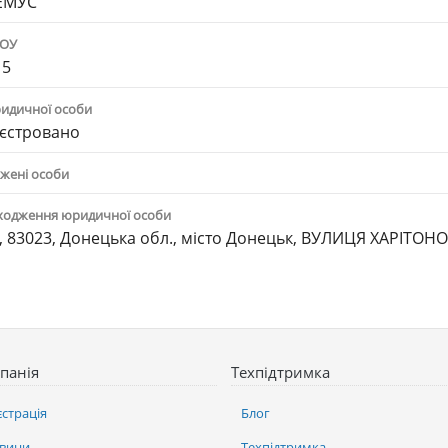
ЕМУС"
ПОУ
15
ридичної особи
єстровано
жені особи
ходження юридичної особи
, 83023, Донецька обл., місто Донецьк, ВУЛИЦЯ ХАРІТОНО
панія
Техпідтримка
єстрація
Блог
вини
Техпідтримка