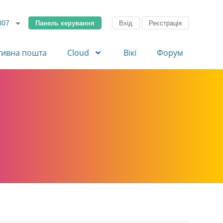
Панель керування
Вхід
Реєстрація
307
тивна пошта
Cloud
Вікі
Форум