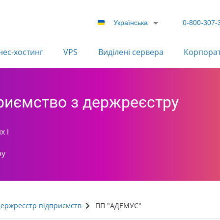
Українська
0-800-307-
нес-хостинг
VPS
Виділені сервера
Корпора
приємство з держреєстру
х і
ру
ержреєстр підприємств
ПП "АДЕМУС"