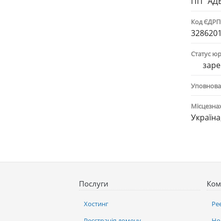
ПП "АД
Код ЄДР
328620
Статус ю
заре
Уповнова
Місцезна
Україна
Послуги
Ком
Хостинг
Ре
Реєстрація домену
Но