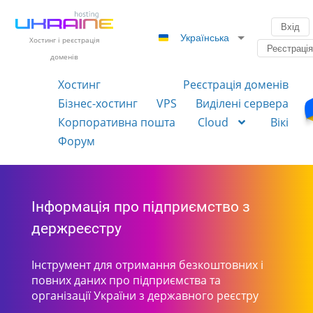
Вхід
Українська
Хостинг і реєстрація
Реєстраці
доменів
Хостинг
Реєстрація доменів
Бізнес-хостинг
VPS
Виділені сервера
Корпоративна пошта
Cloud
Вікі
Форум
Інформація про підприємство з
держреєстру
Інструмент для отримання безкоштовних і
повних даних про підприємства та
організації України з державного реєстру