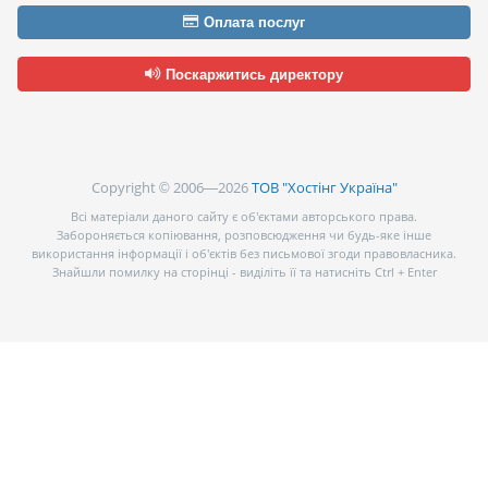
Оплата послуг
Поскаржитись директору
Copyright © 2006—2026
ТОВ "Хостінг Україна"
Всі матеріали даного сайту є об’єктами авторського права.
Забороняється копіювання, розповсюдження чи будь-яке інше
використання інформації і об’єктів без письмової згоди правовласника.
Знайшли помилку на сторінці - виділіть її та натисніть Ctrl + Enter