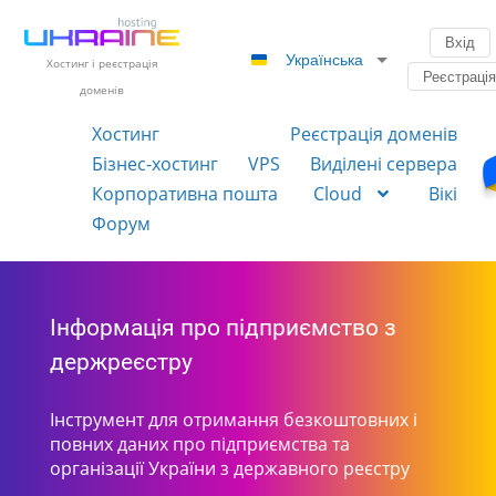
Вхід
Українська
Хостинг і реєстрація
Реєстраці
доменів
Хостинг
Реєстрація доменів
Бізнес-хостинг
VPS
Виділені сервера
Корпоративна пошта
Cloud
Вікі
Форум
Інформація про підприємство з
держреєстру
Інструмент для отримання безкоштовних і
повних даних про підприємства та
організації України з державного реєстру