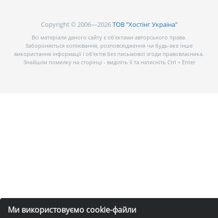
Copyright © 2006—2026
ТОВ "Хостінг Україна"
Всі матеріали даного сайту є об’єктами авторського права.
Забороняється копіювання, розповсюдження чи будь-яке інше
використання інформації і об’єктів без письмової згоди правовласника.
Знайшли помилку на сторінці - виділіть її та натисніть Ctrl + Enter
Ми використовуємо cookie-файли