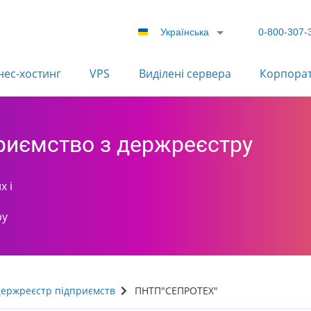
Українська
0-800-307-
нес-хостинг
VPS
Виділені сервера
Корпора
приємство з держреєстру
х і
ру
ержреєстр підприємств
ПНТП"СЕПРОТЕХ"