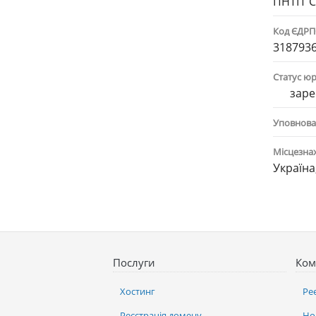
ПНТП"С
Код ЄДР
318793
Статус ю
заре
Уповнова
Місцезна
Україна
Послуги
Ком
Хостинг
Ре
Реєстрація домену
Но