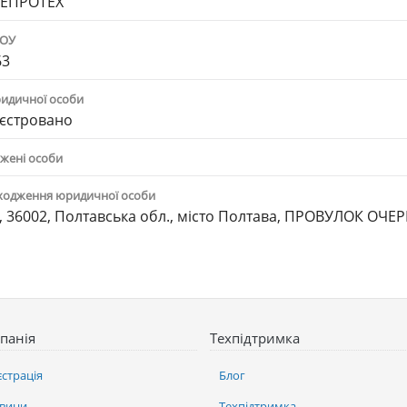
ЕПРОТЕХ"
ПОУ
63
ридичної особи
єстровано
жені особи
ходження юридичної особи
, 36002, Полтавська обл., місто Полтава, ПРОВУЛОК ОЧ
панія
Техпідтримка
єстрація
Блог
вини
Техпідтримка