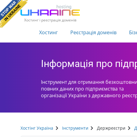
Хостинг і реєстрація доменів
Хостинг
Реєстрація доменів
Біз
Інформація про під
Інструмент для отримання безкоштовни
повних даних про підприємства та
організації України з державного реєст
Хостінг Україна
Інструменти
Держреєстри
Д