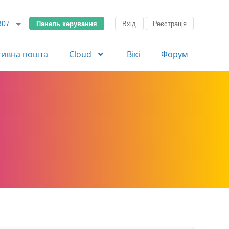
Панель керування
Вхід
Реєстрація
307
тивна пошта
Cloud
Вікі
Форум