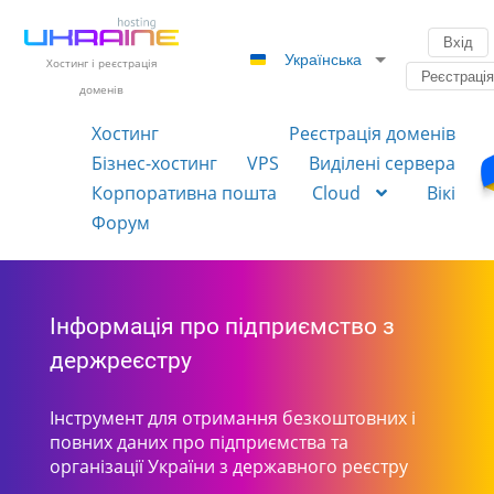
Вхід
Українська
Хостинг і реєстрація
Реєстраці
доменів
Хостинг
Реєстрація доменів
Бізнес-хостинг
VPS
Виділені сервера
Корпоративна пошта
Cloud
Вікі
Форум
Інформація про підприємство з
держреєстру
Інструмент для отримання безкоштовних і
повних даних про підприємства та
організації України з державного реєстру