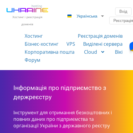
Вхід
Українська
Хостинг і реєстрація
Реєстраці
доменів
Хостинг
Реєстрація доменів
Бізнес-хостинг
VPS
Виділені сервера
Корпоративна пошта
Cloud
Вікі
Форум
Інформація про підприємство з
держреєстру
Інструмент для отримання безкоштовних і
повних даних про підприємства та
організації України з державного реєстру