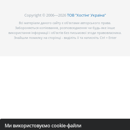
Copyright © 2006—2026
ТОВ "Хостінг Україна"
Всі матеріали даного сайту є об’єктами авторського права.
Забороняється копіювання, розповсюдження чи будь-яке інше
використання інформації і об’єктів без письмової згоди правовласника.
Знайшли помилку на сторінці - виділіть її та натисніть Ctrl + Enter
Ми використовуємо cookie-файли