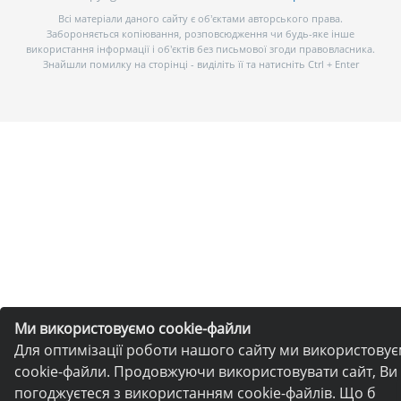
Всі матеріали даного сайту є об’єктами авторського права.
Забороняється копіювання, розповсюдження чи будь-яке інше
використання інформації і об’єктів без письмової згоди правовласника.
Знайшли помилку на сторінці - виділіть її та натисніть Ctrl + Enter
Ми використовуємо cookie-файли
Для оптимізації роботи нашого сайту ми використову
cookie-файли. Продовжуючи використовувати сайт, Ви
погоджуєтеся з використанням cookie-файлів. Що б