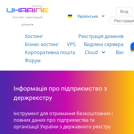
Вхід
Українська
Хостинг і реєстрація
Реєстраці
доменів
Хостинг
Реєстрація доменів
Бізнес-хостинг
VPS
Виділені сервера
Корпоративна пошта
Cloud
Вікі
Форум
Інформація про підприємство з
держреєстру
Інструмент для отримання безкоштовних і
повних даних про підприємства та
організації України з державного реєстру