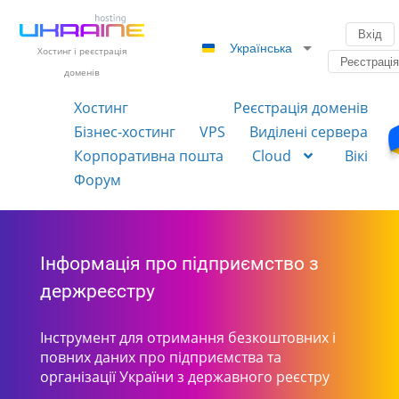
Вхід
Українська
Хостинг і реєстрація
Реєстраці
доменів
Хостинг
Реєстрація доменів
Бізнес-хостинг
VPS
Виділені сервера
Корпоративна пошта
Cloud
Вікі
Форум
Інформація про підприємство з
держреєстру
Інструмент для отримання безкоштовних і
повних даних про підприємства та
організації України з державного реєстру