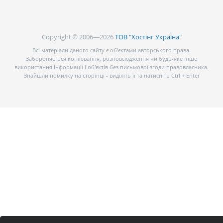
Copyright © 2006—2026
ТОВ "Хостінг Україна"
Всі матеріали даного сайту є об’єктами авторського права.
Забороняється копіювання, розповсюдження чи будь-яке інше
використання інформації і об’єктів без письмової згоди правовласника.
Знайшли помилку на сторінці - виділіть її та натисніть Ctrl + Enter