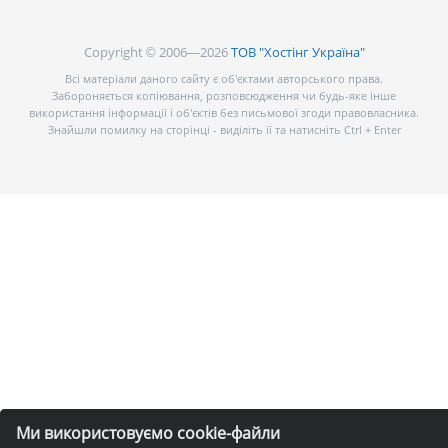
Copyright © 2006—2026
ТОВ "Хостінг Україна"
Всі матеріали даного сайту є об’єктами авторського права.
Забороняється копіювання, розповсюдження чи будь-яке інше
використання інформації і об’єктів без письмової згоди правовласника.
Знайшли помилку на сторінці - виділіть її та натисніть Ctrl + Enter
Ми використовуємо cookie-файли