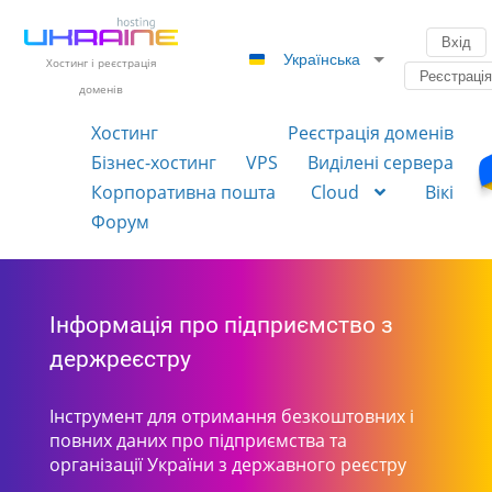
Вхід
Українська
Хостинг і реєстрація
Реєстраці
доменів
Хостинг
Реєстрація доменів
Бізнес-хостинг
VPS
Виділені сервера
Корпоративна пошта
Cloud
Вікі
Форум
Інформація про підприємство з
держреєстру
Інструмент для отримання безкоштовних і
повних даних про підприємства та
організації України з державного реєстру