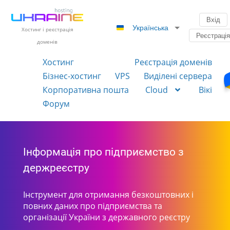
Вхід
Українська
Хостинг і реєстрація
Реєстраці
доменів
Хостинг
Реєстрація доменів
Бізнес-хостинг
VPS
Виділені сервера
Корпоративна пошта
Cloud
Вікі
Форум
Інформація про підприємство з
держреєстру
Інструмент для отримання безкоштовних і
повних даних про підприємства та
організації України з державного реєстру