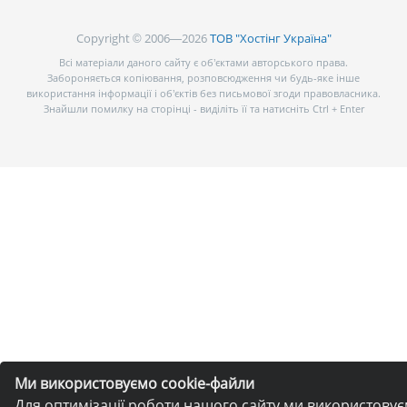
Copyright © 2006—2026
ТОВ "Хостінг Україна"
Всі матеріали даного сайту є об’єктами авторського права.
Забороняється копіювання, розповсюдження чи будь-яке інше
використання інформації і об’єктів без письмової згоди правовласника.
Знайшли помилку на сторінці - виділіть її та натисніть Ctrl + Enter
Ми використовуємо cookie-файли
Для оптимізації роботи нашого сайту ми використову