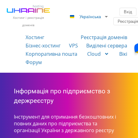
Вхід
Українська
Хостинг і реєстрація
Реєстраці
доменів
Хостинг
Реєстрація доменів
Бізнес-хостинг
VPS
Виділені сервера
Корпоративна пошта
Cloud
Вікі
Форум
Інформація про підприємство з
держреєстру
Інструмент для отримання безкоштовних і
повних даних про підприємства та
організації України з державного реєстру