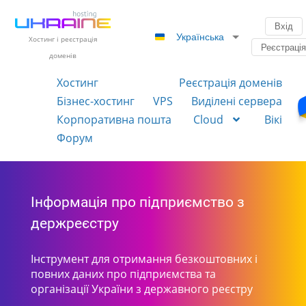
Вхід
Українська
Хостинг і реєстрація
Реєстраці
доменів
Хостинг
Реєстрація доменів
Бізнес-хостинг
VPS
Виділені сервера
Корпоративна пошта
Cloud
Вікі
Форум
Інформація про підприємство з
держреєстру
Інструмент для отримання безкоштовних і
повних даних про підприємства та
організації України з державного реєстру