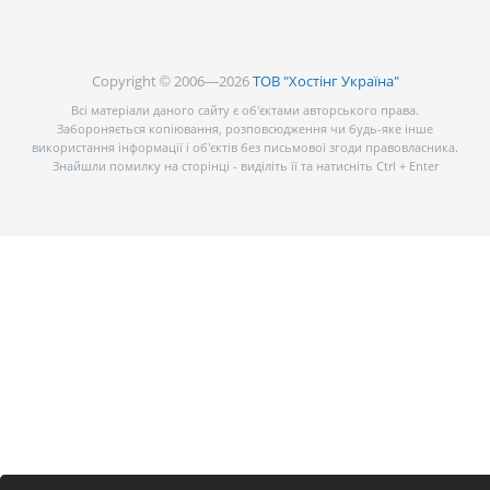
Copyright © 2006—2026
ТОВ "Хостінг Україна"
Всі матеріали даного сайту є об’єктами авторського права.
Забороняється копіювання, розповсюдження чи будь-яке інше
використання інформації і об’єктів без письмової згоди правовласника.
Знайшли помилку на сторінці - виділіть її та натисніть Ctrl + Enter