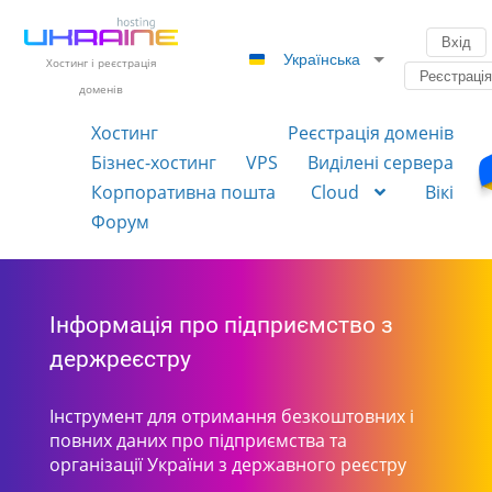
Вхід
Українська
Хостинг і реєстрація
Реєстраці
доменів
Хостинг
Реєстрація доменів
Бізнес-хостинг
VPS
Виділені сервера
Корпоративна пошта
Cloud
Вікі
Форум
Інформація про підприємство з
держреєстру
Інструмент для отримання безкоштовних і
повних даних про підприємства та
організації України з державного реєстру