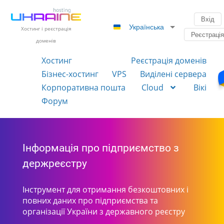
Вхід
Українська
Хостинг і реєстрація
Реєстраці
доменів
Хостинг
Реєстрація доменів
Бізнес-хостинг
VPS
Виділені сервера
Корпоративна пошта
Cloud
Вікі
Форум
Інформація про підприємство з
держреєстру
Інструмент для отримання безкоштовних і
повних даних про підприємства та
організації України з державного реєстру