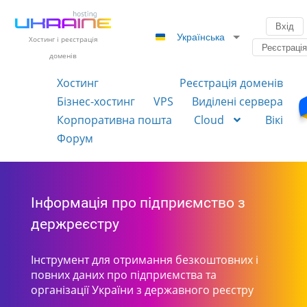
Вхід
Українська
Хостинг і реєстрація
Реєстраці
доменів
Хостинг
Реєстрація доменів
Бізнес-хостинг
VPS
Виділені сервера
Корпоративна пошта
Cloud
Вікі
Форум
Інформація про підприємство з
держреєстру
Інструмент для отримання безкоштовних і
повних даних про підприємства та
організації України з державного реєстру