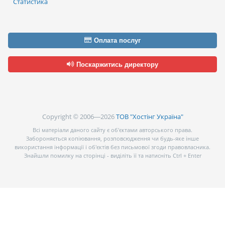
Статистика
Оплата послуг
Поскаржитись директору
Copyright © 2006—2026
ТОВ "Хостінг Україна"
Всі матеріали даного сайту є об’єктами авторського права.
Забороняється копіювання, розповсюдження чи будь-яке інше
використання інформації і об’єктів без письмової згоди правовласника.
Знайшли помилку на сторінці - виділіть її та натисніть Ctrl + Enter